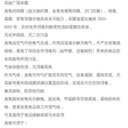
‌高效广谱杀菌‌
臭氧对细菌（如大肠杆菌、金黄色葡萄球菌、沙门氏菌）、病毒、
霉菌、芽孢等微生物具有杀灭能力，杀菌速度比氯快 ‌300–
600 倍‌，且对化学消毒剂耐受性强的霉菌也有效 ‌。
‌无化学残留、无二次污染‌
臭氧由空气中的氧气生成，作用后迅速分解为氧气，‌不产生有毒残
留物‌，避免了传统化学消毒剂（如甲醛、含氯制剂）带来的食品安
全风险和环境污染 ‌。
‌气体弥散性强，无消毒死角‌
作为气体，臭氧可均匀扩散至车间空气、设备缝隙、通风管道、天
花板等‌紫外线或擦拭难以覆盖的区域‌，实现全方位空间消毒 ‌。
‌兼具除味、除异味功能‌
臭氧能有效氧化分解氨、硫化氢、甲硫醇等导致腥臭、霉味的有机
物，显著改善食品加工环境气味 ‌。
‌可直接用于食品接触表面与水处理‌
臭氧可用于：